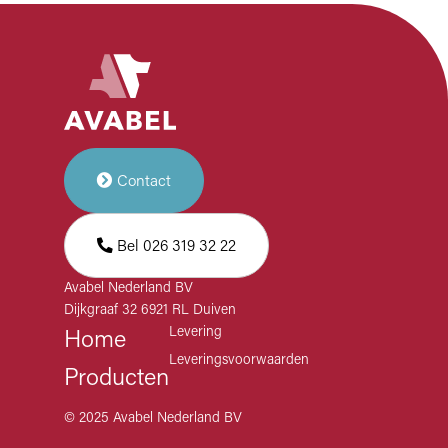
a
t
i
e
Contact
Bel 026 319 32 22
Avabel Nederland BV
Dijkgraaf 32 6921 RL Duiven
Levering
Home
Leveringsvoorwaarden
Producten
© 2025 Avabel Nederland BV