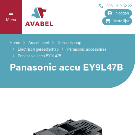
026 - 319 32 22
Inloggen
Menu
Bestellijst
Home
Assortiment
Gereedschap
Electrisch gereedschap
Panasonic accessoires
Panasonic accu EY9L47B
Panasonic accu EY9L47B