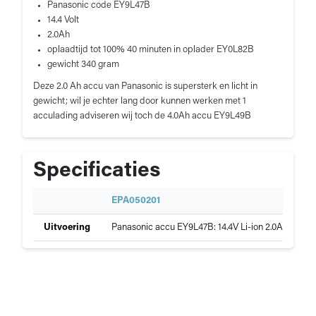
Panasonic code EY9L47B
14.4 Volt
2.0Ah
oplaadtijd tot 100% 40 minuten in oplader EY0L82B
gewicht 340 gram
Deze 2.0 Ah accu van Panasonic is supersterk en licht in
gewicht; wil je echter lang door kunnen werken met 1
acculading adviseren wij toch de 4.0Ah accu EY9L49B
Specificaties
S
EPA050201
p
Specificaties
Uitvoering
Panasonic accu EY9L47B: 14.4V Li-ion 2.0Ah
e
van
c
Panasonic
i
accu
f
EY9L47B
i
c