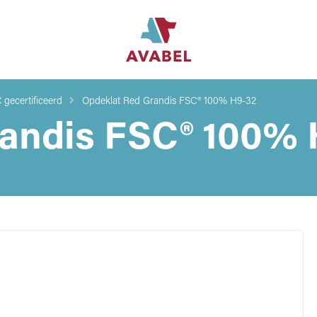
 gecertificeerd
Opdeklat Red Grandis FSC® 100% H9-32
randis FSC® 100% 