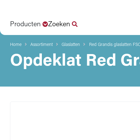
Producten
Zoeken
Home
Assortiment
Glaslatten
Red Grandis glaslatten FSC
Opdeklat Red G