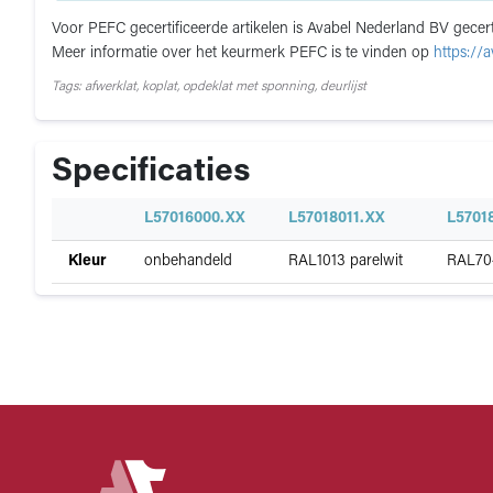
Voor PEFC gecertificeerde artikelen is Avabel Nederland BV gec
Meer informatie over het keurmerk PEFC is te vinden op
https://
Tags: afwerklat, koplat, opdeklat met sponning, deurlijst
Specificaties
Specificatie
L57016000.XX
L57018011.XX
L5701
Specificaties
Kleur
onbehandeld
RAL1013 parelwit
RAL704
van
Opdeklat
K25-
45/13