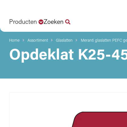
Producten
Zoeken
Home
Assortiment
Glaslatten
Meranti glaslatten PEFC ge
Opdeklat K25-45