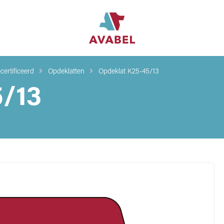
certificeerd
Opdeklatten
Opdeklat K25-45/13
/13