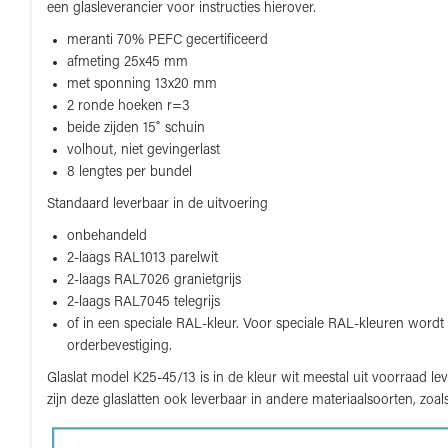
een glasleverancier voor instructies hierover.
meranti 70% PEFC gecertificeerd
afmeting 25x45 mm
met sponning 13x20 mm
2 ronde hoeken r=3
beide zijden 15˚ schuin
volhout, niet gevingerlast
8 lengtes per bundel
Standaard leverbaar in de uitvoering
onbehandeld
2-laags RAL1013 parelwit
2-laags RAL7026 granietgrijs
2-laags RAL7045 telegrijs
of in een speciale RAL-kleur. Voor speciale RAL-kleuren wordt 
orderbevestiging.
Glaslat model K25-45/13 is in de kleur wit meestal uit voorraad le
zijn deze glaslatten ook leverbaar in andere materiaalsoorten, zoa