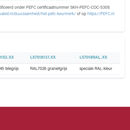
ertificeerd onder PEFC certificaatnummer SKH-PEFC-COC-5309.
avabel.nl/duurzaamheid/het-pefc-keurmerk/
of op
https://PEFC.nl
8152.XX
L57018137.XX
L57018RAL.XX
5 telegrijs
RAL7026 granietgrijs
speciale RAL-kleur