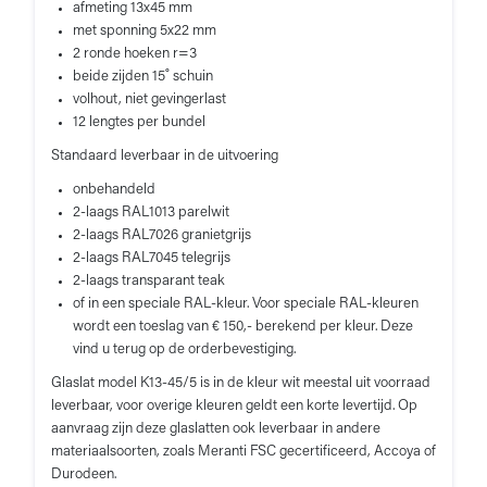
afmeting 13x45 mm
met sponning 5x22 mm
2 ronde hoeken r=3
beide zijden 15˚ schuin
volhout, niet gevingerlast
12 lengtes per bundel
Standaard leverbaar in de uitvoering
onbehandeld
2-laags RAL1013 parelwit
2-laags RAL7026 granietgrijs
2-laags RAL7045 telegrijs
2-laags transparant teak
of in een speciale RAL-kleur. Voor speciale RAL-kleuren
wordt een toeslag van € 150,- berekend per kleur. Deze
vind u terug op de orderbevestiging.
Glaslat model K13-45/5 is in de kleur wit meestal uit voorraad
leverbaar, voor overige kleuren geldt een korte levertijd. Op
aanvraag zijn deze glaslatten ook leverbaar in andere
materiaalsoorten, zoals Meranti FSC gecertificeerd, Accoya of
Durodeen.