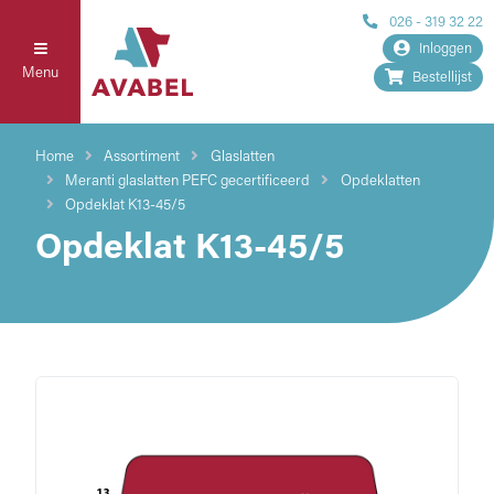
026 - 319 32 22
Inloggen
Menu
Bestellijst
Home
Assortiment
Glaslatten
Meranti glaslatten PEFC gecertificeerd
Opdeklatten
Opdeklat K13-45/5
Opdeklat K13-45/5