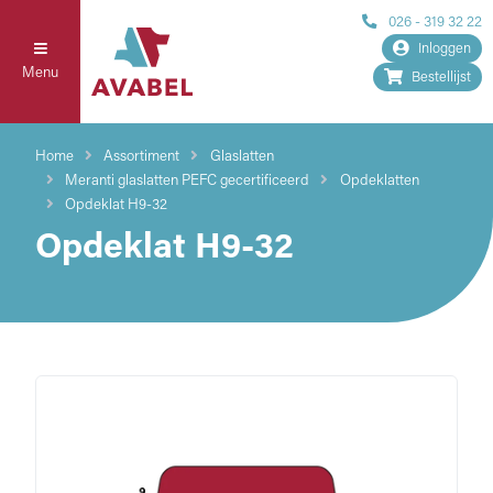
026 - 319 32 22
Inloggen
Menu
Bestellijst
Home
Assortiment
Glaslatten
Meranti glaslatten PEFC gecertificeerd
Opdeklatten
Opdeklat H9-32
Opdeklat H9-32