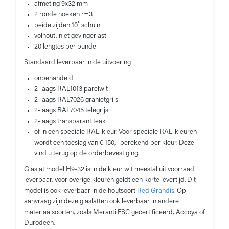
afmeting 9x32 mm
2 ronde hoeken r=3
beide zijden 10˚ schuin
volhout, niet gevingerlast
20 lengtes per bundel
Standaard leverbaar in de uitvoering
onbehandeld
2-laags RAL1013 parelwit
2-laags RAL7026 granietgrijs
2-laags RAL7045 telegrijs
2-laags transparant teak
of in een speciale RAL-kleur. Voor speciale RAL-kleuren
wordt een toeslag van € 150,- berekend per kleur. Deze
vind u terug op de orderbevestiging.
Glaslat model H9-32 is in de kleur wit meestal uit voorraad
leverbaar, voor overige kleuren geldt een korte levertijd. Dit
model is ook leverbaar in de houtsoort
Red Grandis.
Op
aanvraag zijn deze glaslatten ook leverbaar in andere
materiaalsoorten, zoals Meranti FSC gecertificeerd, Accoya of
Durodeen.