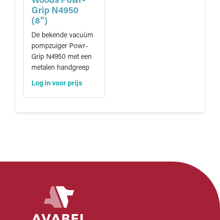
Woods Powr-
e
Grip N4950
(8")
De bekende vacuüm
pompzuiger Powr-
Grip N4950 met een
metalen handgreep
Log in voor prijs