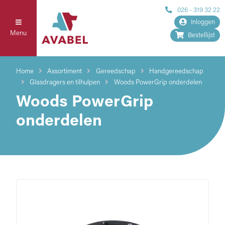
026 - 319 32 22
Inloggen
Menu
Bestellijst
Home
Assortiment
Gereedschap
Handgereedschap
Glasdragers en tilhulpen
Woods PowerGrip onderdelen
Woods PowerGrip
onderdelen