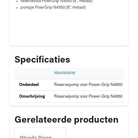
reservezool PowrGrip N4950 (8", metaal)
pompje PowrGrip N4950 (8", metaal)
Specificaties
S
H04150010
p
Specificaties
Onderdeel
Reservepomp voor Power-Grip N4950
e
van
c
Woods
Omschrijving
Reservepomp voor Power-Grip N4950 metaal/
i
PowerGrip
f
onderdelen
i
Gerelateerde producten
c
a
t
i