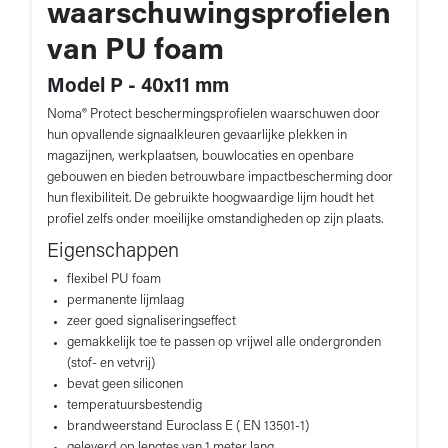
waarschuwingsprofielen
van PU foam
Model P - 40x11 mm
Noma® Protect beschermingsprofielen waarschuwen door
hun opvallende signaalkleuren gevaarlijke plekken in
magazijnen, werkplaatsen, bouwlocaties en openbare
gebouwen en bieden betrouwbare impactbescherming door
hun flexibiliteit. De gebruikte hoogwaardige lijm houdt het
profiel zelfs onder moeilijke omstandigheden op zijn plaats.
Eigenschappen
flexibel PU foam
permanente lijmlaag
zeer goed signaliseringseffect
gemakkelijk toe te passen op vrijwel alle ondergronden
(stof- en vetvrij)
bevat geen siliconen
temperatuursbestendig
brandweerstand Euroclass E ( EN 13501-1)
geleverd op lengtes van 1 meter lang