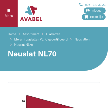
026 - 319 32 22
Inloggen
Menu
Bestellijst
Home
Assortiment
Glaslatten
Meranti glaslatten PEFC gecertificeerd
Neuslatten
Neuslat NL70
Neuslat NL70