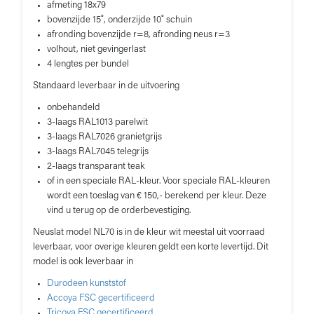
afmeting 18x79
bovenzijde 15˚, onderzijde 10˚ schuin
afronding bovenzijde r=8, afronding neus r=3
volhout, niet gevingerlast
4 lengtes per bundel
Standaard leverbaar in de uitvoering
onbehandeld
3-laags RAL1013 parelwit
3-laags RAL7026 granietgrijs
3-laags RAL7045 telegrijs
2-laags transparant teak
of in een speciale RAL-kleur. Voor speciale RAL-kleuren
wordt een toeslag van € 150,- berekend per kleur. Deze
vind u terug op de orderbevestiging.
Neuslat model NL70 is in de kleur wit meestal uit voorraad
leverbaar, voor overige kleuren geldt een korte levertijd. Dit
model is ook leverbaar in
Durodeen kunststof
Accoya FSC gecertificeerd
Tricoya FSC gecertificeerd