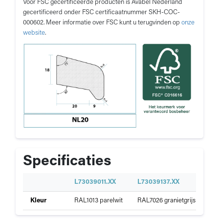
Voor FSC gecertificeerde producten is Avabel Nederland
gecertificeerd onder FSC certificaatnummer SKH-COC-
000602. Meer informatie over FSC kunt u terugvinden op
onze
website
.
Specificaties
S
L73039011.XX
L73039137.XX
L7
p
Specificaties
Kleur
RAL1013 parelwit
RAL7026 granietgrijs
RAL
e
van
c
Neuslat