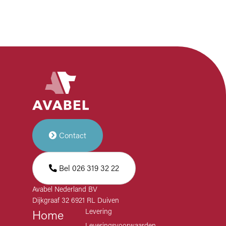
i
Meranti
f
FSC®
i
100%,
c
model
a
NL20
t
i
e
Contact
Bel 026 319 32 22
Avabel Nederland BV
Dijkgraaf 32 6921 RL Duiven
Levering
Home