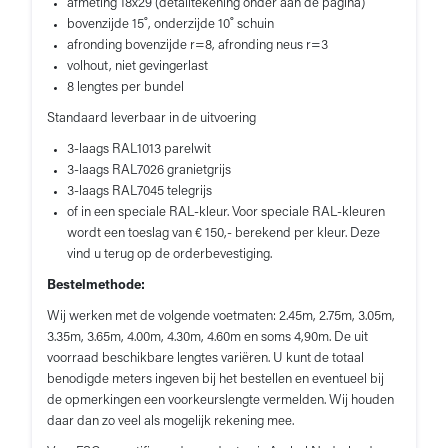
afmeting 18x29 (detailtekening onder aan de pagina)
bovenzijde 15˚, onderzijde 10˚ schuin
afronding bovenzijde r=8, afronding neus r=3
volhout, niet gevingerlast
8 lengtes per bundel
Standaard leverbaar in de uitvoering
3-laags RAL1013 parelwit
3-laags RAL7026 granietgrijs
3-laags RAL7045 telegrijs
of in een speciale RAL-kleur. Voor speciale RAL-kleuren
wordt een toeslag van € 150,- berekend per kleur. Deze
vind u terug op de orderbevestiging.
Bestelmethode:
Wij werken met de volgende voetmaten: 2.45m, 2.75m, 3.05m,
3.35m, 3.65m, 4.00m, 4.30m, 4.60m en soms 4,90m. De uit
voorraad beschikbare lengtes variëren. U kunt de totaal
benodigde meters ingeven bij het bestellen en eventueel bij
de opmerkingen een voorkeurslengte vermelden. Wij houden
daar dan zo veel als mogelijk rekening mee.