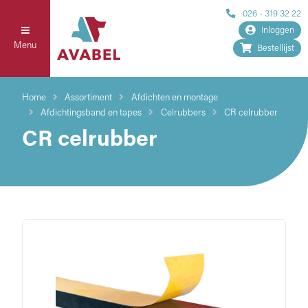
026 - 319 32 22
Inloggen
Menu
Bestellijst
Home
Assortiment
Afdichten en montage
Afdichtingsband en tapes
Celrubbers
CR celrubber
CR celrubber