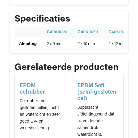
Specificaties
S
C40610281
C40610291
C40610301
p
Specificaties
Afmeting
2 x 9 mm
2 x 10 mm
2 x 12 mm
e
van
c
CR
i
celrubber
f
Gerelateerde producten
i
c
a
EPDM
EPDM Soft
t
celrubber
(semi-gesloten
i
cel)
Celrubber met
e
Superzacht
gesloten cellen, lucht-
afdichtingsband dat
en waterdicht en zeer
bij voldoende
goed UV- en
samendruk
weersbestendig.
waterdicht is.