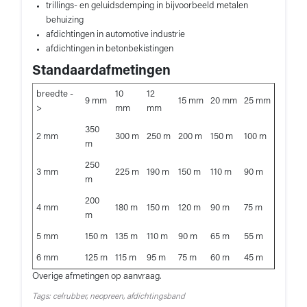
trillings- en geluidsdemping in bijvoorbeeld metalen
behuizing
afdichtingen in automotive industrie
afdichtingen in betonbekistingen
Standaardafmetingen
breedte -
10
12
9 mm
15 mm
20 mm
25 mm
>
mm
mm
350
2 mm
300 m
250 m
200 m
150 m
100 m
m
250
3 mm
225 m
190 m
150 m
110 m
90 m
m
200
4 mm
180 m
150 m
120 m
90 m
75 m
m
5 mm
150 m
135 m
110 m
90 m
65 m
55 m
6 mm
125 m
115 m
95 m
75 m
60 m
45 m
Overige afmetingen op aanvraag.
Tags: celrubber, neopreen, afdichtingsband