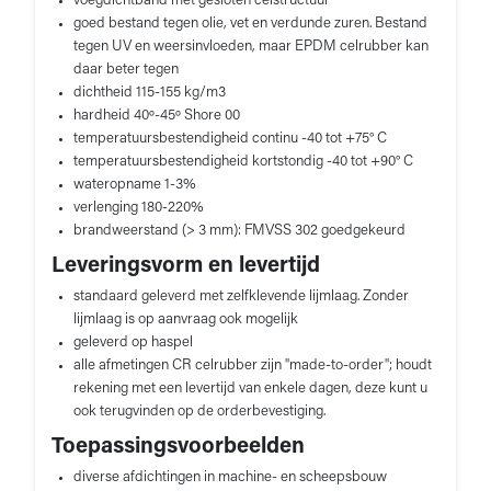
voegdichtband met gesloten celstructuur
goed bestand tegen olie, vet en verdunde zuren. Bestand
tegen UV en weersinvloeden, maar EPDM celrubber kan
daar beter tegen
dichtheid 115-155 kg/m3
hardheid 40º-45º Shore 00
temperatuursbestendigheid continu -40 tot +75° C
temperatuursbestendigheid kortstondig -40 tot +90° C
wateropname 1-3%
verlenging 180-220%
brandweerstand (> 3 mm): FMVSS 302 goedgekeurd
Leveringsvorm en levertijd
standaard geleverd met zelfklevende lijmlaag. Zonder
lijmlaag is op aanvraag ook mogelijk
geleverd op haspel
alle afmetingen CR celrubber zijn "made-to-order"; houdt
rekening met een levertijd van enkele dagen, deze kunt u
ook terugvinden op de orderbevestiging.
Toepassingsvoorbeelden
diverse afdichtingen in machine- en scheepsbouw