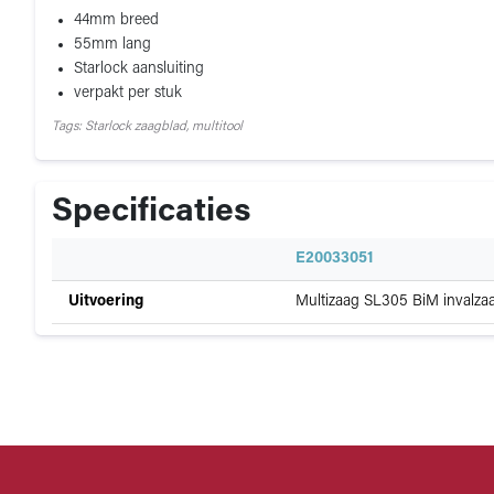
44mm breed
55mm lang
Starlock aansluiting
verpakt per stuk
Tags: Starlock zaagblad, multitool
Specificaties
Specificatie
E20033051
Specificaties
Uitvoering
Multizaag SL305 BiM invalz
van
Multizaag
SL
305
-
StarLock
aansluiting