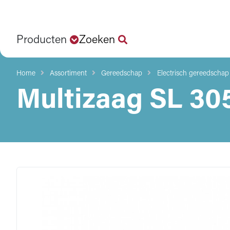
Producten
Zoeken
Home
Assortiment
Gereedschap
Electrisch gereedschap
Multizaag SL 305