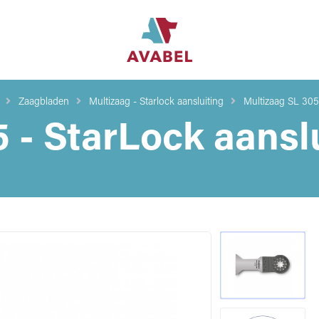
Zaagbladen
Multizaag - Starlock aansluiting
Multizaag SL 305 
 - StarLock aansl