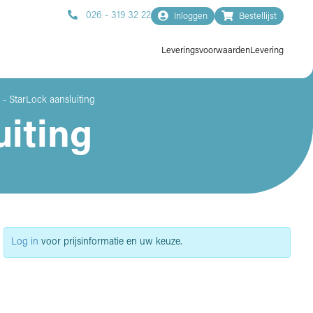
026 - 319 32 22
Inloggen
Bestellijst
Leveringsvoorwaarden
Levering
- StarLock aansluiting
uiting
Log in
voor prijsinformatie en uw keuze.