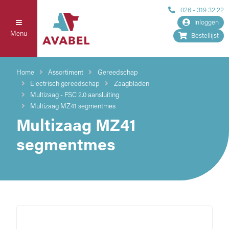
026 - 319 32 22
Inloggen
Menu
Bestellijst
Home
Assortiment
Gereedschap
Electrisch gereedschap
Zaagbladen
Multizaag - FSC 2.0 aansluiting
Multizaag MZ41 segmentmes
Multizaag MZ41
segmentmes