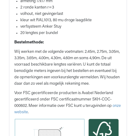
afmeting 17x17 mm
2 ronde kanten r=3
volhout, niet gevingerlast
kleur wit RAL1013, 80 mu droge laagdikte
verfsysteem Anker Stuy
20 lengtes per bundel
Bestelmethode:
Wij werken met de volgende voetmaten: 2.45m, 2.75m, 3.05m,
3.35m, 3.65m, 4.00m, 4.30m, 4.60m en soms 4,90m. De uit
voorraad beschikbare lengtes variëren. U kunt de totaal
benodigde meters ingeven bij het bestellen en eventueel bij
de opmerkingen een voorkeurslengte vermelden. Wij houden
daar dan zo veel als mogelijk rekening mee.
Voor FSC gecertificeerde producten is Avabel Nederland
gecertificeerd onder FSC certificaatnummer SKH-COC-
000602. Meer informatie over FSC kunt u terugvinden op
onze
website
.