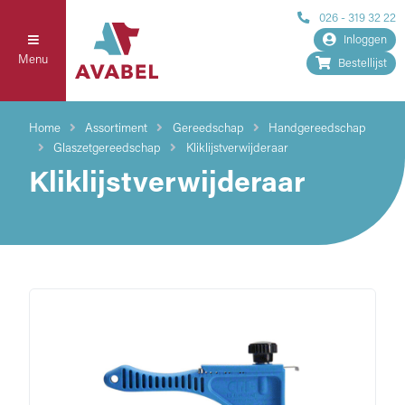
026 - 319 32 22
Inloggen
Menu
Bestellijst
Home
Assortiment
Gereedschap
Handgereedschap
Glaszetgereedschap
Kliklijstverwijderaar
Kliklijstverwijderaar