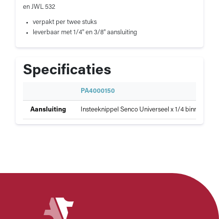
en JWL 532
verpakt per twee stuks
leverbaar met 1/4" en 3/8" aansluiting
Specificaties
S
PA4000150
p
Specificaties
Aansluiting
Insteeknippel Senco Universeel x 1/4 binnen (2 st
e
van
c
Insteeknippel
i
universeel
f
binnendraad
i
c
a
t
i
e