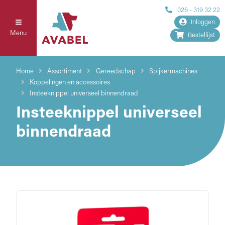
026 - 319 32 22
Inloggen
Menu
Bestellijst
Home
Assortiment
Gereedschap
Spijkermachines
Koppelingen en accessoires
Insteeknippel universeel binnendraad
Insteeknippel universeel
binnendraad