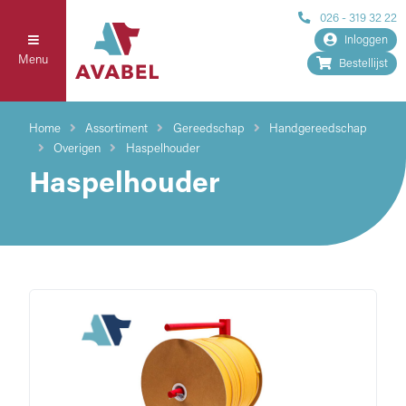
026 - 319 32 22
Inloggen
Menu
Bestellijst
Home
Assortiment
Gereedschap
Handgereedschap
Overigen
Haspelhouder
Haspelhouder