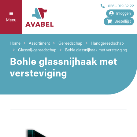
026 - 319 32 22
Inloggen
Menu
Bestellijst
Home
Assortiment
Gereedschap
Handgereedschap
Glassnij-gereedschap
Bohle glassnijhaak met versteviging
Bohle glassnijhaak met
versteviging