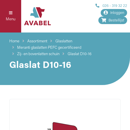
026 - 319 32 22
Inloggen
Menu
Bestellijst
Home
Assortiment
Glaslatten
Meranti glaslatten PEFC gecertificeerd
Zij- en bovenlatten schuin
Glaslat D10-16
Glaslat D10-16