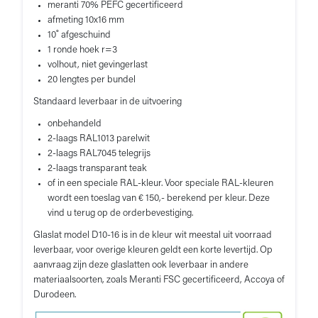
meranti 70% PEFC gecertificeerd
afmeting 10x16 mm
10˚ afgeschuind
1 ronde hoek r=3
volhout, niet gevingerlast
20 lengtes per bundel
Standaard leverbaar in de uitvoering
onbehandeld
2-laags RAL1013 parelwit
2-laags RAL7045 telegrijs
2-laags transparant teak
of in een speciale RAL-kleur. Voor speciale RAL-kleuren
wordt een toeslag van € 150,- berekend per kleur. Deze
vind u terug op de orderbevestiging.
Glaslat model D10-16 is in de kleur wit meestal uit voorraad
leverbaar, voor overige kleuren geldt een korte levertijd. Op
aanvraag zijn deze glaslatten ook leverbaar in andere
materiaalsoorten, zoals Meranti FSC gecertificeerd, Accoya of
Durodeen.