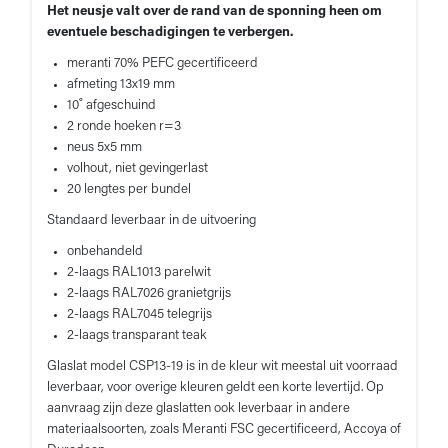
Het neusje valt over de rand van de sponning heen om
eventuele beschadigingen te verbergen.
meranti 70% PEFC gecertificeerd
afmeting 13x19 mm
10˚ afgeschuind
2 ronde hoeken r=3
neus 5x5 mm
volhout, niet gevingerlast
20 lengtes per bundel
Standaard leverbaar in de uitvoering
onbehandeld
2-laags RAL1013 parelwit
2-laags RAL7026 granietgrijs
2-laags RAL7045 telegrijs
2-laags transparant teak
Glaslat model CSP13-19 is in de kleur wit meestal uit voorraad
leverbaar, voor overige kleuren geldt een korte levertijd. Op
aanvraag zijn deze glaslatten ook leverbaar in andere
materiaalsoorten, zoals Meranti FSC gecertificeerd, Accoya of