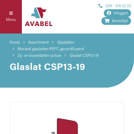
026 - 319 32 22
Inloggen
Menu
Bestellijst
Home
Assortiment
Glaslatten
Meranti glaslatten PEFC gecertificeerd
Zij- en bovenlatten schuin
Glaslat CSP13-19
Glaslat CSP13-19