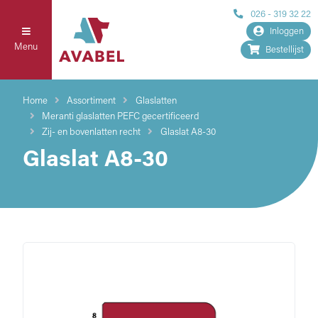
026 - 319 32 22
Inloggen
Menu
Bestellijst
Home
Assortiment
Glaslatten
Meranti glaslatten PEFC gecertificeerd
Zij- en bovenlatten recht
Glaslat A8-30
Glaslat A8-30