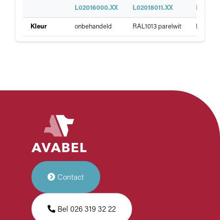
S
L02016000.XX
L02018011.XX
L020181
p
Specificaties
Kleur
onbehandeld
RAL1013 parelwit
RAL7045 
e
van
c
Glaslat
i
A8-
f
30
i
c
a
t
i
e
Contact
Bel 026 319 32 22