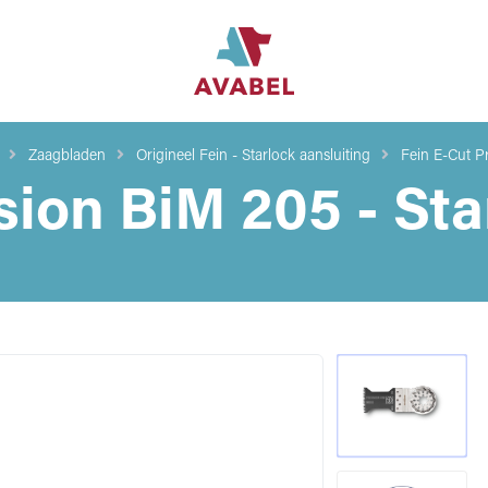
Zaagbladen
Origineel Fein - Starlock aansluiting
Fein E-Cut P
sion BiM 205 - Sta