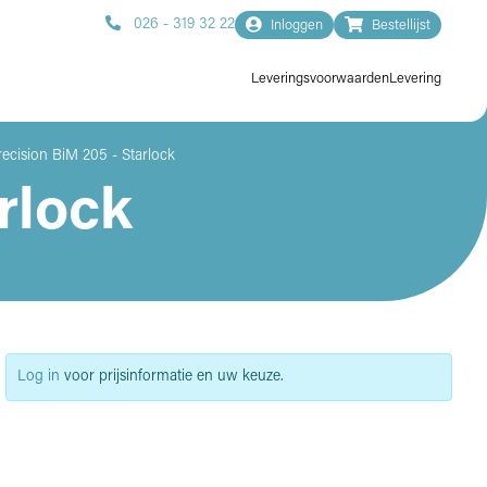
026 - 319 32 22
Inloggen
Bestellijst
Leveringsvoorwaarden
Levering
recision BiM 205 - Starlock
rlock
Log in
voor prijsinformatie en uw keuze.