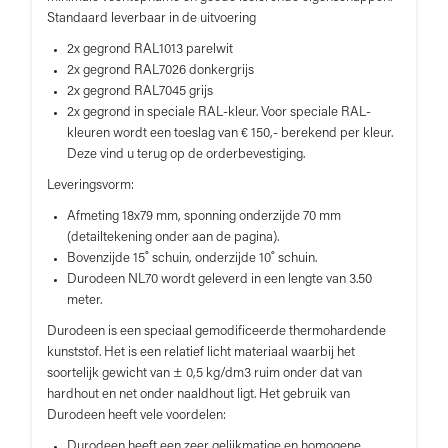
Standaard leverbaar in de uitvoering
2x gegrond RAL1013 parelwit
2x gegrond RAL7026 donkergrijs
2x gegrond RAL7045 grijs
2x gegrond in speciale RAL-kleur. Voor speciale RAL-
kleuren wordt een toeslag van € 150,- berekend per kleur.
Deze vind u terug op de orderbevestiging.
Leveringsvorm:
Afmeting 18x79 mm, sponning onderzijde 70 mm
(detailtekening onder aan de pagina).
Bovenzijde 15˚ schuin, onderzijde 10˚ schuin.
Durodeen NL70 wordt geleverd in een lengte van 3.50
meter.
Durodeen is een speciaal gemodificeerde thermohardende
kunststof. Het is een relatief licht materiaal waarbij het
soortelijk gewicht van ± 0,5 kg/dm3 ruim onder dat van
hardhout en net onder naaldhout ligt. Het gebruik van
Durodeen heeft vele voordelen:
Durodeen heeft een zeer gelijkmatige en homogene