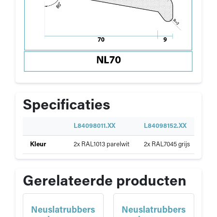
Specificaties
S
L84098011.XX
L84098152.XX
L84
p
Specificaties
Kleur
2x RAL1013 parelwit
2x RAL7045 grijs
2x R
e
van
c
Durodeen
i
neuslat
f
Gerelateerde producten
NL70
i
c
a
Neuslatrubbers
Neuslatrubbers