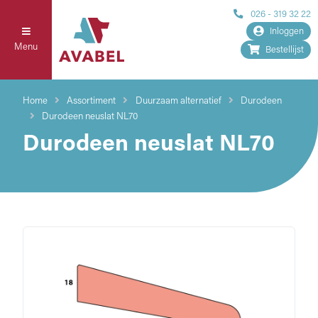
026 - 319 32 22
Inloggen
Menu
Bestellijst
Home
Assortiment
Duurzaam alternatief
Durodeen
Durodeen neuslat NL70
Durodeen neuslat NL70