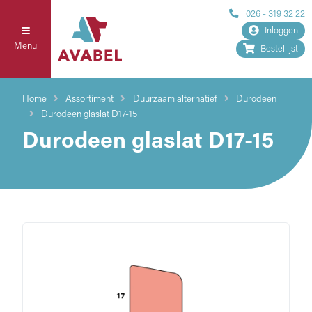
026 - 319 32 22
Inloggen
Menu
Bestellijst
Home
Assortiment
Duurzaam alternatief
Durodeen
Durodeen glaslat D17-15
Durodeen glaslat D17-15