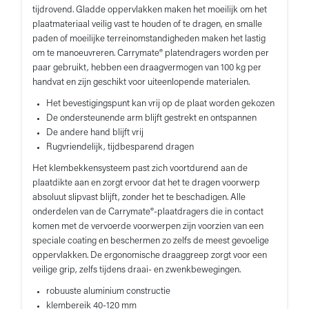
tijdrovend. Gladde oppervlakken maken het moeilijk om het
plaatmateriaal veilig vast te houden of te dragen, en smalle
paden of moeilijke terreinomstandigheden maken het lastig
om te manoeuvreren. Carrymate® platendragers worden per
paar gebruikt, hebben een draagvermogen van 100 kg per
handvat en zijn geschikt voor uiteenlopende materialen.
Het bevestigingspunt kan vrij op de plaat worden gekozen
De ondersteunende arm blijft gestrekt en ontspannen
De andere hand blijft vrij
Rugvriendelijk, tijdbesparend dragen
Het klembekkensysteem past zich voortdurend aan de
plaatdikte aan en zorgt ervoor dat het te dragen voorwerp
absoluut slipvast blijft, zonder het te beschadigen. Alle
onderdelen van de Carrymate®-plaatdragers die in contact
komen met de vervoerde voorwerpen zijn voorzien van een
speciale coating en beschermen zo zelfs de meest gevoelige
oppervlakken. De ergonomische draaggreep zorgt voor een
veilige grip, zelfs tijdens draai- en zwenkbewegingen.
robuuste aluminium constructie
klembereik 40-120 mm