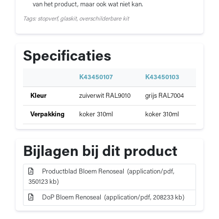
van het product, maar ook wat niet kan.
Tags: stopverf, glaskit, overschilderbare kit
Specificaties
S
K43450107
K43450103
K4345
p
Specificaties
Kleur
zuiverwit RAL9010
grijs RAL7004
zwart 
e
van
c
Bloem
Verpakking
koker 310ml
koker 310ml
koker 
i
Renoseal
f
i
Bijlagen bij dit product
c
a
t
Productblad Bloem Renoseal (application/pdf,
i
350123 kb)
e
DoP Bloem Renoseal (application/pdf, 208233 kb)