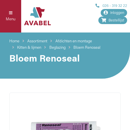
026 - 319 32 22
Inloggen
Menu
Bestellijst
Home
Assortiment
Afdichten en montage
Kitten & lijmen
Beglazing
Bloem Renoseal
Bloem Renoseal