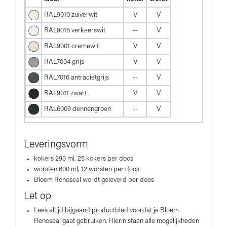
RAL9010 zuiverwit
V
V
RAL9016 verkeerswit
--
V
RAL9001 cremewit
V
V
RAL7004 grijs
V
V
RAL7016 antracietgrijs
--
V
RAL9011 zwart
V
V
RAL6009 dennengroen
--
V
Leveringsvorm
kokers 290 ml, 25 kokers per doos
worsten 600 ml, 12 worsten per doos
Bloem Renoseal wordt geleverd per doos
Let op
Lees altijd bijgaand productblad voordat je Bloem
Renoseal gaat gebruiken. Hierin staan alle mogelijkheden