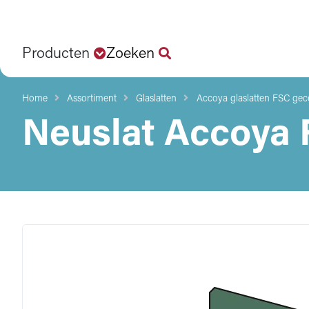
Producten
Zoeken
Home
Assortiment
Glaslatten
Accoya glaslatten FSC gece
Neuslat Accoya