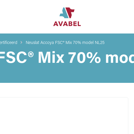
rtificeerd
Neuslat Accoya FSC® Mix 70% model NL25
 FSC® Mix 70% mo