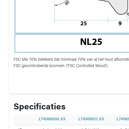
FSC Mix 70% betekent dat minimaal 70% van al het hout afkomstig m
FSC gecontroleerde bronnen (‘FSC Controlled Wood’).
Specificaties
Specificatie
L74066000.XX
L74069011.XX
L7406
Specificaties