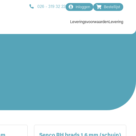
026 - 319 32 22
Inloggen
Bestellijst
Leveringsvoorwaarden
Levering
mm
Senco RH brads 1.6 mm (schuin)