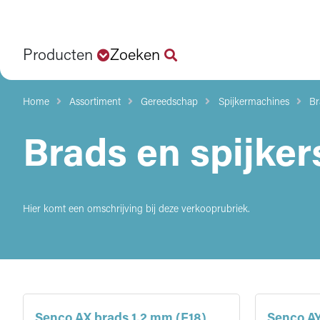
Producten
Zoeken
Home
Assortiment
Gereedschap
Spijkermachines
Br
Brads en spijker
Hier komt een omschrijving bij deze verkooprubriek.
Senco AX brads 1.2 mm (F18)
Senco AY