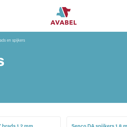
ads en spijkers
s
 brads 1.2 mm
Senco DA spijkers 1.8 